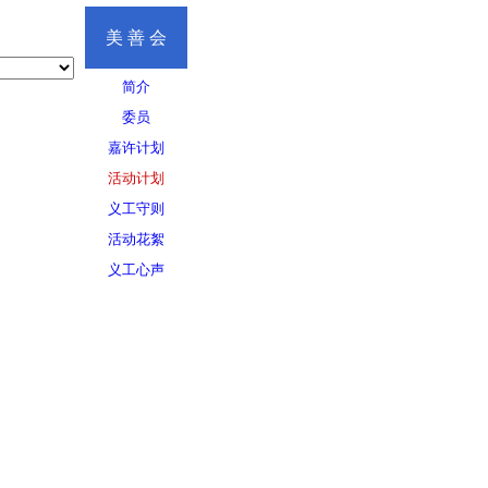
美 善 会
简介
委员
嘉许计划
活动计划
义工守则
活动花絮
义工心声