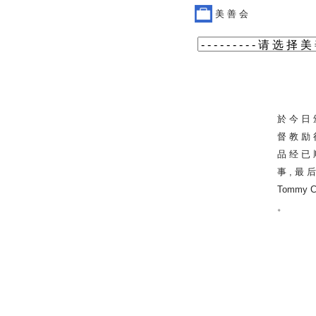
美 善 会
於 今 日 
督 教 励 
品 经 已 
事 , 最 后
Tommy C
。