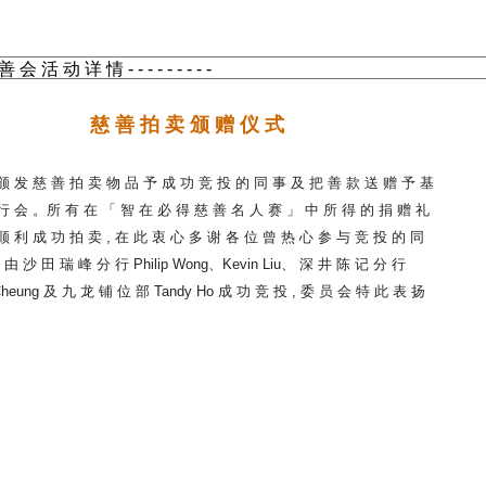
慈 善 拍 卖 颁 赠 仪 式
颁 发 慈 善 拍 卖 物 品 予 成 功 竞 投 的 同 事 及 把 善 款 送 赠 予 基
行 会 。所 有 在 「 智 在 必 得 慈 善 名 人 赛 」 中 所 得 的 捐 赠 礼
顺 利 成 功 拍 卖 , 在 此 衷 心 多 谢 各 位 曾 热 心 参 与 竞 投 的 同
 由 沙 田 瑞 峰 分 行 Philip Wong、Kevin Liu、 深 井 陈 记 分 行
heung 及 九 龙 铺 位 部 Tandy Ho 成 功 竞 投 , 委 员 会 特 此 表 扬