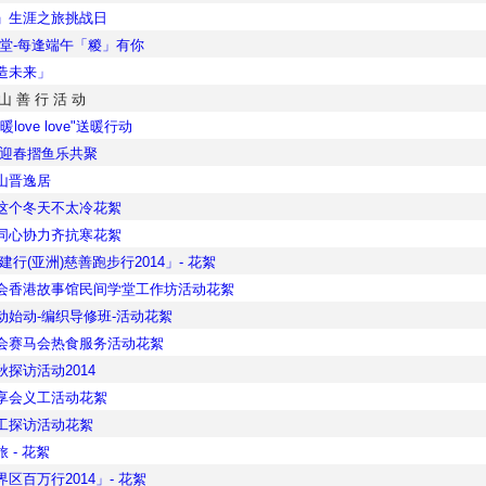
」生涯之旅挑战日
善堂-每逢端午「糉」有你
造未来」
 山 善 行 活 动
love love"送暖行动
-迎春摺鱼乐共聚
山晋逸居
这个冬天不太冷花絮
同心协力齐抗寒花絮
建行(亚洲)慈善跑步行2014」- 花絮
会香港故事馆民间学堂工作坊活动花絮
动始动-编织导修班-活动花絮
会赛马会热食服务活动花絮
探访活动2014
享会义工活动花絮
工探访活动花絮
 - 花絮
区百万行2014」- 花絮