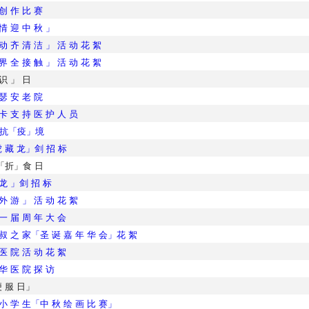
 创 作 比 赛
 情 迎 中 秋 」
动 齐 清 洁 」 活 动 花 絮
界 全 接 触 」 活 动 花 絮
 识 」 日
 瑟 安 老 院
卡 支 持 医 护 人 员
对抗「疫」境
 藏 龙」剑 招 标
善「折」食 日
 龙 」剑 招 标
外 游 」 活 动 花 絮
一 届 周 年 大 会
 叔 之 家「圣 诞 嘉 年 华 会」花 絮
医 院 活 动 花 絮
 华 医 院 探 访
 服 日」
 小 学 生「中 秋 绘 画 比 赛」