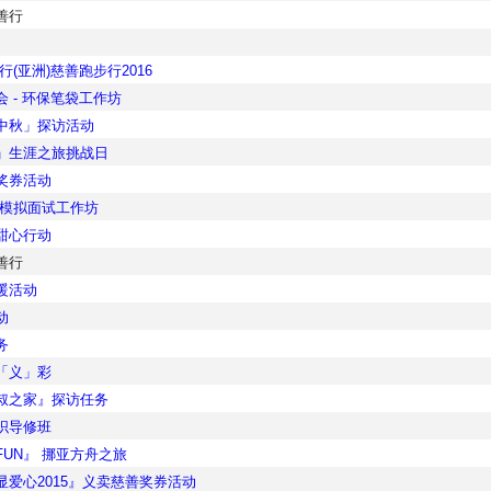
善行
行(亚洲)慈善跑步行2016
 - 环保笔袋工作坊
中秋」探访活动
」生涯之旅挑战日
奖券活动
作模拟面试工作坊
甜心行动
善行
暖活动
动
务
「义」彩
叔之家』探访任务
织导修班
UN』 挪亚方舟之旅
显爱心2015』义卖慈善奖券活动