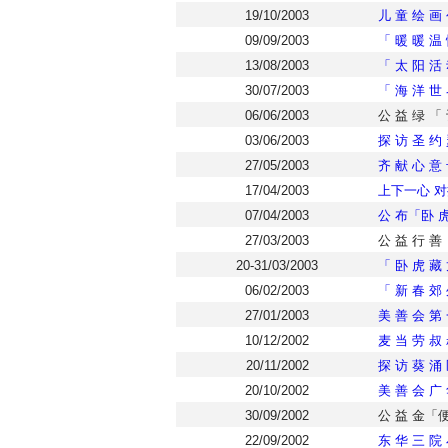
19/10/2003
儿 童 绘 画
09/09/2003
「 暖 暖 温
13/08/2003
「 太 阳 活 
30/07/2003
「 海 洋 世 
06/06/2003
公 益 绿 「
03/06/2003
探 访 圣 约
27/05/2003
齐 献 心 意 
17/04/2003
上下一心 
07/04/2003
公 布「卧 虎
27/03/2003
公 益 行 
20-31/03/2003
「 卧 虎 藏
06/02/2003
「 新 春 郊 
27/01/2003
美 善 会 第 
10/12/2002
麦 当 劳 叔
20/11/2002
探 访 葵 涌 
20/10/2002
美 善 会 广
30/09/2002
公 益 金「便
22/09/2002
东 华 三 院