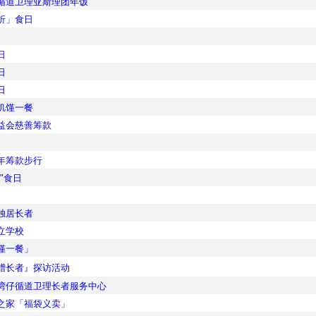
循道卫理亚斯理团年饭
折」食日
月
日
日
日
饥馑一餐
益会慈善筹款
年筹款步行
"食日
独居长者
立学校
馑一餐」
赠长者』探访活动
湾仔循道卫理长者服务中心
之家「福袋义卖」