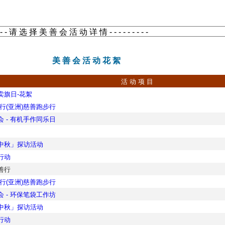
美 善 会 活 动 花 絮
活 动 项 目
卖旗日-花絮
行(亚洲)慈善跑步行
 - 有机手作同乐日
中秋」探访活动
行动
善行
行(亚洲)慈善跑步行
 - 环保笔袋工作坊
中秋」探访活动
行动