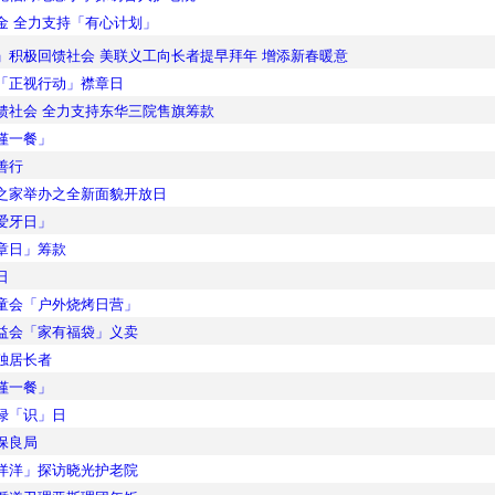
金 全力支持「有心计划」
」积极回馈社会 美联义工向长者提早拜年 增添新春暖意
「正视行动」襟章日
馈社会 全力支持东华三院售旗筹款
馑一餐」
善行
之家举办之全新面貌开放日
爱牙日」
章日」筹款
日
童会「户外烧烤日营」
益会「家有福袋」义卖
独居长者
馑一餐」
绿「识」日
保良局
洋洋」探访晓光护老院