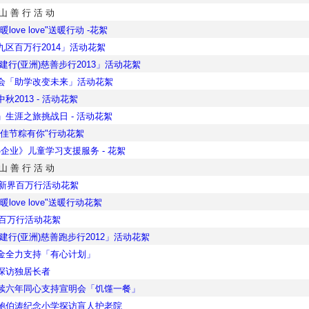
 山 善 行 活 动
love love"送暖行动 -花絮
九区百万行2014」活动花絮
建行(亚洲)慈善步行2013」活动花絮
会「助学改变未来」活动花絮
秋2013 - 活动花絮
生涯之旅挑战日 - 活动花絮
逢佳节粽有你"行动花絮
有心企业》儿童学习支援服务 - 花絮
 山 善 行 活 动
金新界百万行活动花絮
love love"送暖行动花絮
金百万行活动花絮
建行(亚洲)慈善跑步行2012」活动花絮
金全力支持「有心计划」
探访独居长者
续六年同心支持宣明会「饥馑一餐」
鲍伯涛纪念小学探访盲人护老院