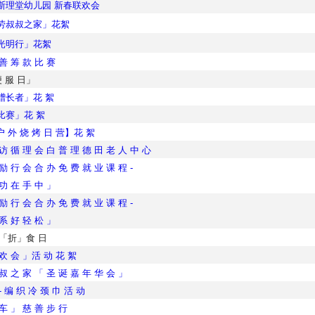
斯理堂幼儿园 新春联欢会
劳叔叔之家」花絮
光明行」花絮
 善 筹 款 比 赛
 服 日」
赠长者」花 絮
比赛」花 絮
户 外 烧 烤 日 营】花 絮
访 循 理 会 白 普 理 德 田 老 人 中 心
励 行 会 合 办 免 费 就 业 课 程 -
 功 在 手 中 」
励 行 会 合 办 免 费 就 业 课 程 -
 系 好 轻 松 」
 「折」食 日
 欢 会 」活 动 花 絮
叔 之 家 「 圣 诞 嘉 年 华 会 」
- 编 织 冷 颈 巾 活 动
车 」 慈 善 步 行