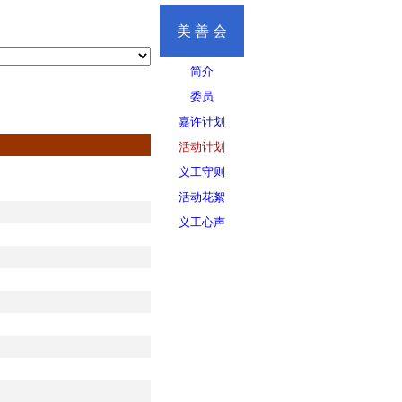
美 善 会
简介
委员
嘉许计划
活动计划
义工守则
活动花絮
义工心声