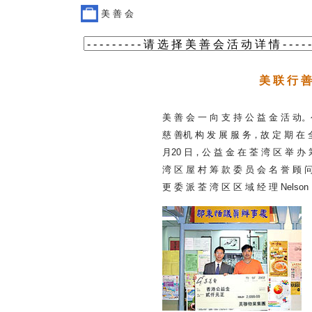
美 善 会
美 联 行 善
美 善 会 一 向 支 持 公 益 金 活 动。公
慈 善机 构 发 展 服 务，故 定 期 在 全
月20 日，公 益 金 在 荃 湾 区 举 办 
湾 区 屋 村 筹 款 委 员 会 名 誉 顾 
更 委 派 荃 湾 区 区 域 经 理 Nelson