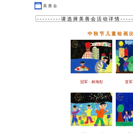
美 善 会
中 秋 节 儿 童 绘 画 
冠军 - 林海彤
亚军