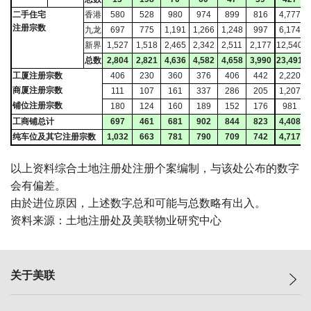
二手住宅
香港
580
528
980
974
899
816
4,777
注册宗数
九龙
697
775
1,191
1,266
1,248
997
6,174
新界
1,527
1,518
2,465
2,342
2,511
2,177
12,540
总数
2,804
2,821
4,636
4,582
4,658
3,990
23,491
1
工厦注册宗数
406
230
360
376
406
442
2,220
商厦注册宗数
111
107
161
337
286
205
1,207
铺位注册宗数
180
124
160
189
152
176
981
工商铺总计
697
461
681
902
844
823
4,408
纯车位及其它注册宗数
1,032
663
781
790
709
742
4,717
以上资料综合土地注册处注册个案编制，与该处公布的数字
会有偏差。
由於进位原因，上述数字总和可能与总数略有出入。
资料来源：土地注册处及美联物业研究中心
关于美联