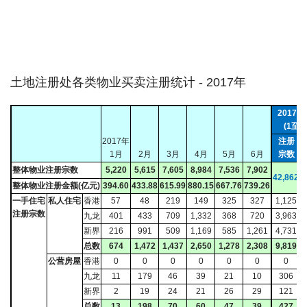
土地注册处各类物业买卖注册统计 - 2017年
2017
(1至6
2017年
注册
1月
2月
3月
4月
5月
6月
宗数
整体物业注册宗数
5,220
5,615
7,605
8,984
7,536
7,902
42,862
3
整体物业注册金额(亿元)
394.60
433.88
615.99
880.15
667.76
739.26
一手住宅
私人住宅
香港
57
48
219
149
325
327
1,125
注册宗数
九龙
401
433
709
1,332
368
720
3,963
新界
216
991
509
1,169
585
1,261
4,731
总数
674
1,472
1,437
2,650
1,278
2,308
9,819
1
公营房屋
香港
0
0
0
0
0
0
0
九龙
11
179
46
39
21
10
306
新界
2
19
24
21
26
29
121
总数
13
198
70
60
47
39
427