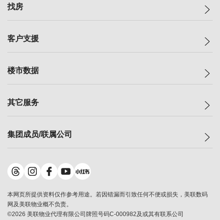
美联集团
找房
投资者关系
集团动态
一手新房
客户支援
人才招募
买房
网站地图
上车
自助放盘
楼市数据
减价
专业经纪人
低价
分行网络
指数
其它服务
美联豪宅
查询热线
信心指数
独家楼盘
联络我们
最新成交
小区专页
租房
集团成员/联属公司
按揭计算机
历史成交
大湾区专页
居屋专页
负担能力计算机
成交数据
楼市资讯
买卖流程
美联物业
转按计算机
小区成交排行榜
美联精英会
鋑联控股
*
缴款方式
地区百科
美联慈善基金
美联工商铺
*
本网页所提供资料仅作参考用途。若因错漏而引致任何不便或损失，美联数码
美善会
美联中国
网及美联物业概不负责。
地产经纪人管理协会
©
2026
美联物业代理有限公司牌照号码C-000982及或其有联系公司
美联澳门