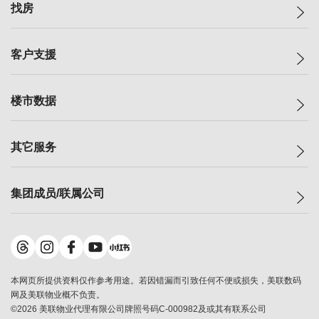
美联集团
找房
投资者关系
集团动态
一手新房
客户支援
人才招募
买房
网站地图
上车
自助放盘
楼市数据
减价
专业经纪人
低价
分行网络
指数
其它服务
美联豪宅
查询热线
信心指数
独家楼盘
联络我们
最新成交
小区专页
租房
集团成员/联属公司
按揭计算机
历史成交
大湾区专页
居屋专页
负担能力计算机
成交数据
楼市资讯
买卖流程
美联物业
转按计算机
小区成交排行榜
美联精英会
鋑联控股
*
缴款方式
地区百科
美联慈善基金
美联工商铺
*
本网页所提供资料仅作参考用途。若因错漏而引致任何不便或损失，美联数码
美善会
美联中国
网及美联物业概不负责。
地产经纪人管理协会
©
2026
美联物业代理有限公司牌照号码C-000982及或其有联系公司
美联澳门