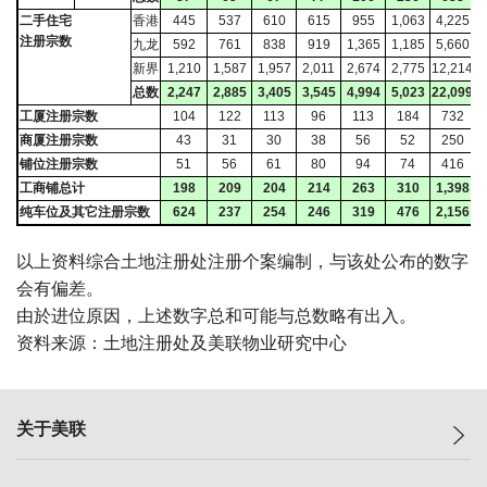
二手住宅
香港
445
537
610
615
955
1,063
4,225
注册宗数
九龙
592
761
838
919
1,365
1,185
5,660
新界
1,210
1,587
1,957
2,011
2,674
2,775
12,214
总数
2,247
2,885
3,405
3,545
4,994
5,023
22,099
1
工厦注册宗数
104
122
113
96
113
184
732
商厦注册宗数
43
31
30
38
56
52
250
铺位注册宗数
51
56
61
80
94
74
416
工商铺总计
198
209
204
214
263
310
1,398
纯车位及其它注册宗数
624
237
254
246
319
476
2,156
以上资料综合土地注册处注册个案编制，与该处公布的数字
会有偏差。
由於进位原因，上述数字总和可能与总数略有出入。
资料来源：土地注册处及美联物业研究中心
关于美联