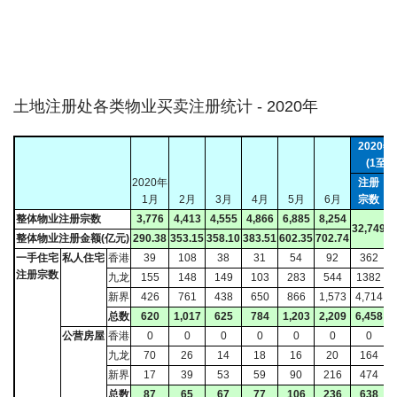
土地注册处各类物业买卖注册统计 - 2020年
2020
(1至6
2020年
注册
1月
2月
3月
4月
5月
6月
宗数
整体物业注册宗数
3,776
4,413
4,555
4,866
6,885
8,254
32,749
2
整体物业注册金额(亿元)
290.38
353.15
358.10
383.51
602.35
702.74
一手住宅
私人住宅
香港
39
108
38
31
54
92
362
注册宗数
九龙
155
148
149
103
283
544
1382
新界
426
761
438
650
866
1,573
4,714
总数
620
1,017
625
784
1,203
2,209
6,458
公营房屋
香港
0
0
0
0
0
0
0
九龙
70
26
14
18
16
20
164
新界
17
39
53
59
90
216
474
总数
87
65
67
77
106
236
638