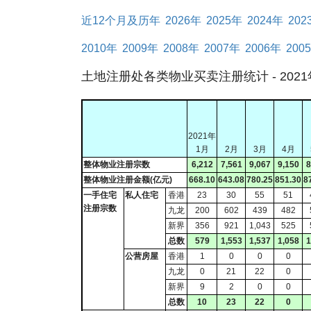
近12个月及历年
2026年
2025年
2024年
202
2010年
2009年
2008年
2007年
2006年
200
土地注册处各类物业买卖注册统计 - 2021
2021年
1月
2月
3月
4月
整体物业注册宗数
6,212
7,561
9,067
9,150
8
整体物业注册金额(亿元)
668.10
643.08
780.25
851.30
8
一手住宅
私人住宅
香港
23
30
55
51
注册宗数
九龙
200
602
439
482
新界
356
921
1,043
525
总数
579
1,553
1,537
1,058
1
公营房屋
香港
1
0
0
0
九龙
0
21
22
0
新界
9
2
0
0
总数
10
23
22
0