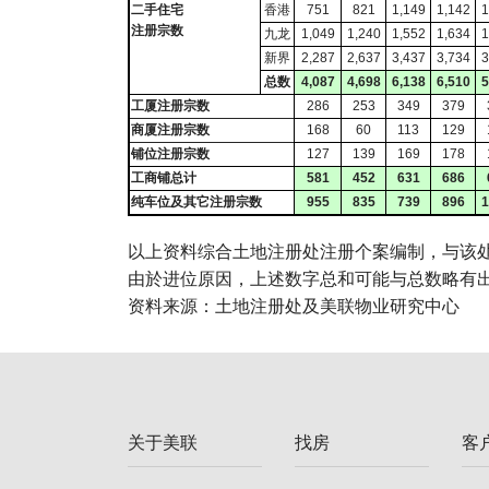
二手住宅
香港
751
821
1,149
1,142
1
注册宗数
九龙
1,049
1,240
1,552
1,634
1
新界
2,287
2,637
3,437
3,734
3
总数
4,087
4,698
6,138
6,510
5
工厦注册宗数
286
253
349
379
商厦注册宗数
168
60
113
129
铺位注册宗数
127
139
169
178
工商铺总计
581
452
631
686
纯车位及其它注册宗数
955
835
739
896
1
以上资料综合土地注册处注册个案编制，与该
由於进位原因，上述数字总和可能与总数略有
资料来源：土地注册处及美联物业研究中心
关于美联
找房
客