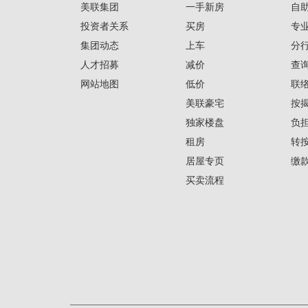
美联集团
一手新房
自
投资者关系
买房
专
集团动态
上车
分
人才招募
减价
查
网站地图
低价
联
美联豪宅
按
独家楼盘
负
租房
转
居屋专页
缴
买卖流程