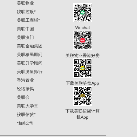
美联物业
鋑联控股
*
美联工商铺
*
Wechat
美联中国
美联澳门
美联金融集团
美联移民顾问
美联物业香港好房
美联升学顾问
美联测量师行
香港置业
下载美联笋盘App
经络按揭
美联会
美联大学堂
下载美联按揭计算
骏联信贷
*
机App
*相关公司