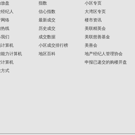
助放盘
指数
小区专页
业经纪人
信心指数
大湾区专页
行网络
最新成交
楼市资讯
询热线
历史成交
美联精英会
络我们
成交数据
美联慈善基金
揭计算机
小区成交排行榜
美善会
担能力计算机
地区百科
地产经纪人管理协会
按计算机
申报已递交的购楼开盘
款方式