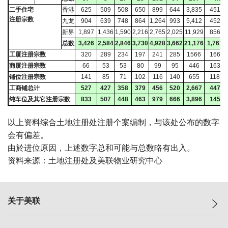
二手住宅
香港
625
509
508
650
899
644
3,835
451.7
注册宗数
九龙
904
639
748
864
1,264
993
5,412
452.7
新界
1,897
1,436
1,590
2,216
2,765
2,025
11,929
856.8
总数
3,426
2,584
2,846
3,730
4,928
3,662
21,176
1,761.2
工厦注册宗数
320
289
234
197
241
285
1566
166.4
商厦注册宗数
66
53
53
80
99
95
446
163.2
铺位注册宗数
141
85
71
102
116
140
655
118.0
工商铺总计
527
427
358
379
456
520
2,667
447.5
纯车位及其它注册宗数
833
507
448
463
979
666
3,896
145.5
以上资料综合土地注册处注册个案编制，与该处公布的数字
会有偏差。
由於进位原因，上述数字总和可能与总数略有出入。
资料来源：土地注册处及美联物业研究中心
关于美联