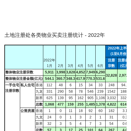
土地注册处各类物业买卖注册统计 - 2022年
2022年上半年
(1至6月份)
2022年
注册
注册金
1月
2月
3月
4月
5月
6月
宗数
(亿元)
整体物业注册宗数
5,911
3,998
3,828
4,852
7,949
6,290
32,828
2,972.9
整体物业注册金额(亿元)
544.1
360.7
348.3
417.9
770.3
531.6
一手住宅
私人住宅
香港
112
48
6
15
34
33
248
94.2
注册宗数
九龙
331
290
58
78
546
239
1542
188.1
新界
625
139
95
162
905
1,106
3,032
332.4
总数
1,068
477
159
255
1,485
1,378
4,822
614.8
公营房屋
香港
1
0
11
18
92
60
182
3.1
九龙
24
0
1
3
2
1
31
0.3
新界
32
3
5
4
7
3
54
0.6
总数
57
3
17
25
101
64
267
4.0