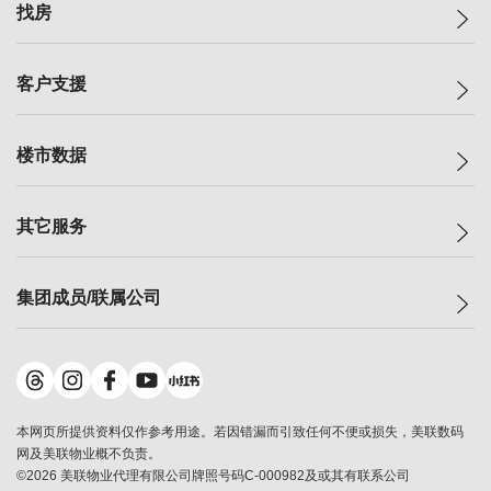
美联集团
找房
投资者关系
集团动态
一手新房
客户支援
人才招募
买房
网站地图
上车
自助放盘
楼市数据
减价
专业经纪人
低价
分行网络
指数
其它服务
美联豪宅
查询热线
信心指数
独家楼盘
联络我们
最新成交
小区专页
租房
集团成员/联属公司
按揭计算机
历史成交
大湾区专页
居屋专页
负担能力计算机
成交数据
楼市资讯
买卖流程
美联物业
转按计算机
小区成交排行榜
美联精英会
鋑联控股
*
缴款方式
地区百科
美联慈善基金
美联工商铺
*
本网页所提供资料仅作参考用途。若因错漏而引致任何不便或损失，美联数码
美善会
美联中国
网及美联物业概不负责。
地产经纪人管理协会
©
2026
美联物业代理有限公司牌照号码C-000982及或其有联系公司
美联澳门