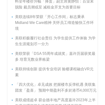
料全年楼价升幅「捧蛋」副主席黄静怡：百业未
脱险 裁员潮或至 减租金开支为首要目标
美联连续8年荣获「开心工作间」标志秉承
Midland We Care精神 关怀员工缔造愉快工作环
境
美联积极履行社会责任 为学生提供工作体验 为学
生生涯规划尽一分力
美联荣获「DSA 55周年成就奖」嘉许历届获奖最
多 培育无数业界栋梁
美联持续创新 提供专业培训 验楼课程融合VR元
素
「四大优化」卓见成效 把握楼市反弹机遇 美联集
团发「盈喜」 预期中期盈利不多於港币4,000万元
美联成绩超卓 获会德丰地产高度嘉许2023年上半