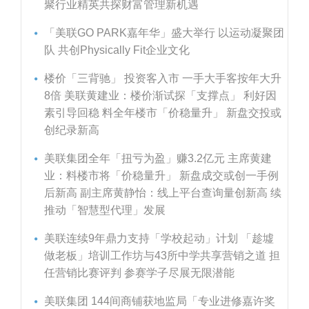
聚行业精英共探财富管理新机遇
「美联GO PARK嘉年华」盛大举行 以运动凝聚团
队 共创Physically Fit企业文化
楼价「三背驰」 投资客入市 一手大手客按年大升
8倍 美联黄建业：楼价渐试探「支撑点」 利好因
素引导回稳 料全年楼市「价稳量升」 新盘交投或
创纪录新高
美联集团全年「扭亏为盈」赚3.2亿元 主席黄建
业：料楼市将「价稳量升」 新盘成交或创一手例
后新高 副主席黄静怡：线上平台查询量创新高 续
推动「智慧型代理」发展
美联连续9年鼎力支持「学校起动」计划 「趁墟
做老板」培训工作坊与43所中学共享营销之道 担
任营销比赛评判 参赛学子尽展无限潜能
美联集团 144间商铺获地监局「专业进修嘉许奖