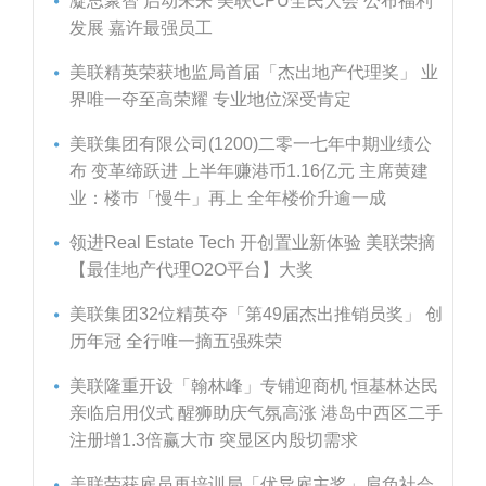
凝思聚智 启动未来 美联CPU全民大会 公布福利
发展 嘉许最强员工
美联精英荣获地监局首届「杰出地产代理奖」 业
界唯一夺至高荣耀 专业地位深受肯定
美联集团有限公司(1200)二零一七年中期业绩公
布 变革缔跃进 上半年赚港币1.16亿元 主席黄建
业：楼巿「慢牛」再上 全年楼价升逾一成
领进Real Estate Tech 开创置业新体验 美联荣摘
【最佳地产代理O2O平台】大奖
美联集团32位精英夺「第49届杰出推销员奖」 创
历年冠 全行唯一摘五强殊荣
美联隆重开设「翰林峰」专铺迎商机 恒基林达民
亲临启用仪式 醒狮助庆气氛高涨 港岛中西区二手
注册增1.3倍赢大市 突显区内殷切需求
美联荣获雇员再培训局「优异雇主奖」肩负社会