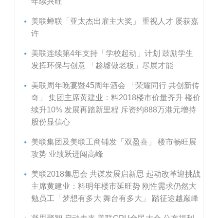
年续兴旺
美联蝉联「亚太杰出雇主大奖」 重视人才 屡获嘉
许
美联连续第4年支持「学校起动」计划 鼓励学生
发挥环保与创意 「趁墟做老板」尽展才能
美联周年晚宴暨45周年酒会 「荣耀同行 共创新传
奇」 集团主席黄建业：料2018楼市价量齐升 楼价
续升10% 发展再踏新里程 斥资约888万港元增持
股份显信心
美联集团及美联工商铺发「双盈喜」 楼市畅旺展
攻势 业绩跃进闯高峰
美联2018集思会 共谋发展启新思 起动改革迎挑战
主席黄建业：料明年楼市延旺势 刚性需求仍然大
勉员工「梦想有多大 舞台有多大」 踏征途越巅峰