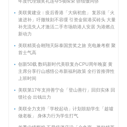
年度代理颁奖礼连夺5项殊荣 骄绩傲同侪
美联黄建业：疫后香港「大病初愈」 复苏须「火
速进补」吁撤辣刻不容缓 引资金留港买砖头 大量
补充流失人才激活二手市场助港人安居 为港燃点
新动力
美联精英会翱翔天际泰国赏奖之旅 充电兼考察 聚
首士气高
创新50载 数码新时代美联复办CPU周年晚宴 黄
主席分享行山感悟公布新福利政策 全行首推弹性
上班时间
美联第17年支持善宁会「登山善行」回归实体 回
馈社会 出钱出力
美联全力支持「学校起动」计划鼓励学生「趁墟
做老板」 身体力行为学生打气