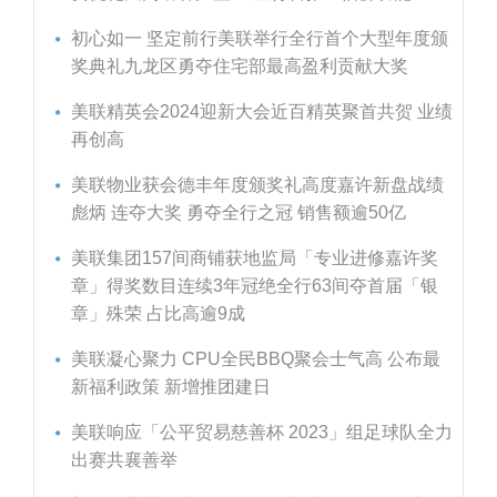
初心如一 坚定前行美联举行全行首个大型年度颁
奖典礼九龙区勇夺住宅部最高盈利贡献大奖
美联精英会2024迎新大会近百精英聚首共贺 业绩
再创高
美联物业获会德丰年度颁奖礼高度嘉许新盘战绩
彪炳 连夺大奖 勇夺全行之冠 销售额逾50亿
美联集团157间商铺获地监局「专业进修嘉许奖
章」得奖数目连续3年冠绝全行63间夺首届「银
章」殊荣 占比高逾9成
美联凝心聚力 CPU全民BBQ聚会士气高 公布最
新福利政策 新增推团建日
美联响应「公平贸易慈善杯 2023」组足球队全力
出赛共襄善举