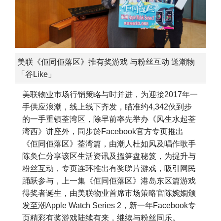
美联《佢同佢落区》推有奖游戏 与粉丝互动 送潮物
「谷Like」
美联物业巿场行销策略与时并进，为迎接2017年一
手供应浪潮，线上线下齐发，瞄准约4,342伙到步
的一手重镇荃湾区，除早前率先举办《风生水起荃
湾西》讲座外，同步於Facebook官方专页推出
《佢同佢落区》荃湾篇，由潮人杜如风及唱作歌手
陈奂仁分享该区生活资讯及搵笋盘秘笈，为提升与
粉丝互动，专页连环推出有奖睇片游戏，吸引网民
踊跃参与，上一集《佢同佢落区》港岛东区篇游戏
得奖者诞生，由美联物业首席市场策略官陈婉嫺颁
发至潮Apple Watch Series 2，新一年Facebook专
页精彩有奖游戏陆续有来，继续与粉丝同乐。