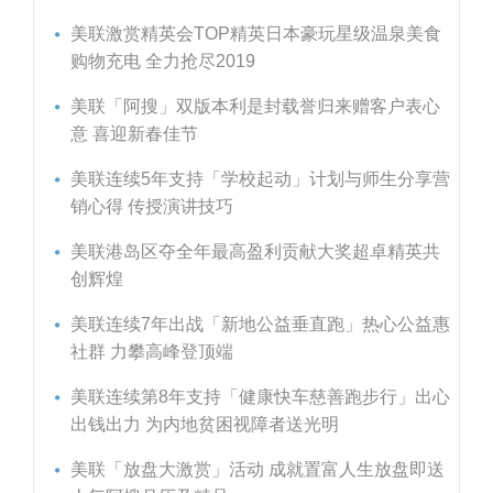
美联激赏精英会TOP精英日本豪玩星级温泉美食
购物充电 全力抢尽2019
美联「阿搜」双版本利是封载誉归来赠客户表心
意 喜迎新春佳节
美联连续5年支持「学校起动」计划与师生分享营
销心得 传授演讲技巧
美联港岛区夺全年最高盈利贡献大奖超卓精英共
创辉煌
美联连续7年出战「新地公益垂直跑」热心公益惠
社群 力攀高峰登顶端
美联连续第8年支持「健康快车慈善跑步行」出心
出钱出力 为内地贫困视障者送光明
美联「放盘大激赏」活动 成就置富人生放盘即送