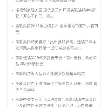
铁趁热 即赴睇楼 尽享完美置业体验
拓福利展现关爱 建优质工作环境美联连续4年荣
获「开心工作间」标志
美联集团2018年业绩公布 全年赚港币五千八百万
元
美联集团精英勇夺「杰出推销员奖」连续三年本
港得奖人数全行第一 携手成就置富人生
美联连续第15年支持善宁会「登山善行」热心公
益 积极回馈社会
美联精英会大型嘉许礼盛宴款待超卓精英
美联集团向全港市民拜年管理层大派开工利是 喜
庆气氛满载
美联中央专业部门(CPU)周年晚宴2019主席黄建
业及副主席黄静怡率众「回味经典，迈向未来」