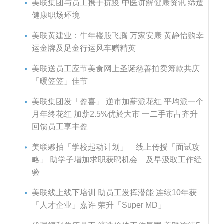
美联集团与员工携手抗疫 中医讲解健康资讯 缔造
健康职场环境
美联黄建业：牛年楼股飞腾 万家安康 黄静怡购幸
运金牌及足金行运风车赠精英
美联送员工应节美食网上圣诞慈善拍卖筹款共庆
「暖笠笠」佳节
美联集团发「盈喜」 逆市加薪派花红 平均派一个
月年终花红 加薪2.5%优於大市 一二手市占齐升
回馈员工享丰盈
美联夥拍「学校起动计划」 线上传授「面试攻
略」 助学子增加求职获聘机会 及早汲取工作经
验
美联线上线下培训 助员工发挥潜能 连续10年获
「人才企业」嘉许 荣升「Super MD」