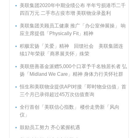
美联集团2020年中期业绩公布 半年亏损港币二千
四百万元 二手市占疫市增 美联物业录盈利
美联集团关顾员工健康 推广「办公室伸展操」 响
应主席提倡「Physically Fit」精神
积极宏扬「关爱」精神 回馈社会 美联集团连
续17年荣获「商界展关怀」殊荣
美联慈善基金派赠5,000个口罩予千名独居长者 弘
扬「Midland We Care」精神 身体力行关怀社群
恒生和美联物业提供API对接「即时物业估值」首
三个月已录得超过45万次估值查询
全行首创「美联信心指数」 楼价走势新「风向
仪」
鼓励员工努力 齐心紧握机遇