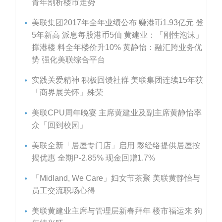
青年剖析楼市走势
美联集团2017年全年业绩公布 赚港币1.93亿元 登
5年新高 派息每股港币5仙 黄建业：「刚性泡沫」
撑港楼 料全年楼价升10% 黄静怡：融汇跨业务优
势 强化美联综合平台
实践关爱精神 积极回馈社群 美联集团连续15年获
「商界展关怀」殊荣
美联CPU周年晚宴 主席黄建业及副主席黄静怡率
众「回到校园」
美联全新「居屋专门店」启用 夥经络提供居屋按
揭优惠 全期P-2.85% 现金回赠1.7%
「Midland, We Care」妇女节茶聚 美联黄静怡与
员工交流职场心得
美联黄建业主席与管理层新春拜年 楼市福运来 狗