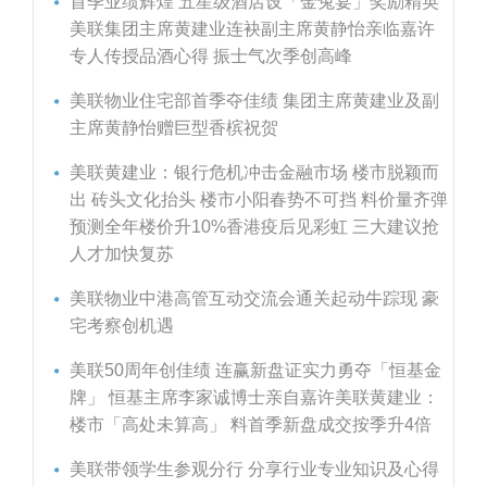
首季业绩辉煌 五星级酒店设「金兔宴」奖励精英
美联集团主席黄建业连袂副主席黄静怡亲临嘉许
专人传授品酒心得 振士气次季创高峰
美联物业住宅部首季夺佳绩 集团主席黄建业及副
主席黄静怡赠巨型香槟祝贺
美联黄建业：银行危机冲击金融市场 楼市脱颖而
出 砖头文化抬头 楼市小阳春势不可挡 料价量齐弹
预测全年楼价升10%香港疫后见彩虹 三大建议抢
人才加快复苏
美联物业中港高管互动交流会通关起动牛踪现 豪
宅考察创机遇
美联50周年创佳绩 连赢新盘证实力勇夺「恒基金
牌」 恒基主席李家诚博士亲自嘉许美联黄建业：
楼市「高处未算高」 料首季新盘成交按季升4倍
美联带领学生参观分行 分享行业专业知识及心得