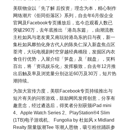
美联物业以「先了解 后投资」理念为本，精心制作
网络潮片《佢同佢落区》系列，自去年6月假企业
官网及Facebook专页播放后，迄今总观看人数已
突破290万，去年底推出「港岛东篇」，由潮流教
主杜如风与老友黄又南玩转港岛东的日与夜，新一
集杜如风夥拍化身古代人的陈奂仁深入新盘焦点区
荃湾，大玩电视剧时空穿越经典穚段，发掘区内衣
食住行优势，入屋介绍「笋盘」及「靓盘」，笑料
百出，将「资讯娱乐化」发挥极致，自去年12月推
出后触及率及浏览量分别达近60万及30万，短片热
潮持续。
为加大宣传力度，美联Facebook专页持续推出与
短片有关的问答游戏，鼓励网民发挥创意，分享有
趣意念，经过遴选后，得奖者分别获颁iPad mini
4、Apple Watch Series 2、PlayStation®4 Slim
(1TB)电子游戏机、 Fungolia by 杜如风 x Midland
Realty 限量版潮Tee 等潮人恩物，吸引粉丝踊跃参