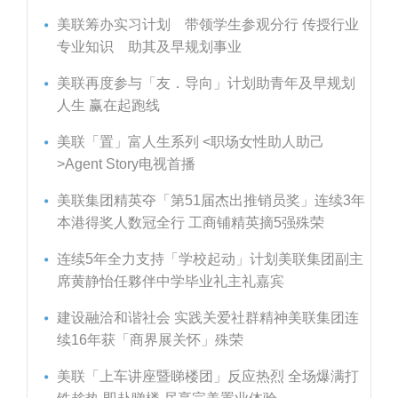
美联筹办实习计划 带领学生参观分行 传授行业
专业知识 助其及早规划事业
美联再度参与「友．导向」计划助青年及早规划
人生 赢在起跑线
美联「置」富人生系列 <职场女性助人助己
>Agent Story电视首播
美联集团精英夺「第51届杰出推销员奖」连续3年
本港得奖人数冠全行 工商铺精英摘5强殊荣
连续5年全力支持「学校起动」计划美联集团副主
席黄静怡任夥伴中学毕业礼主礼嘉宾
建设融洽和谐社会 实践关爱社群精神美联集团连
续16年获「商界展关怀」殊荣
美联「上车讲座暨睇楼团」反应热烈 全场爆满打