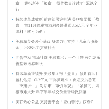
章」 囊括所有「银章」 得奖数目连续4年冠绝全
行
持续改革成效彰 前瞻部署迎机遇 美联集团报「盈
喜」 首11月除税前溢利多於港币3.5亿元 全年业
绩料「转亏为盈」
美联精英会爱心满载 身体力行支持「儿童心脏基
金」 出钱出力贡献社会
同贺中秋 福泽社群 美联捐出近千个月饼 获九龙乐
善堂致送感谢状
持续革新业绩升 美联集团报「盈喜」 预期首5月
盈利达港币1.7亿元 主席黄建业：香港疫后急速
「重建求生」 对后市「审慎乐观」 「紧箍咒」困
楼市难大升 料下半年成交价量皆轻微回落
美联热心公益 支持善宁会「登山善行」获嘉许