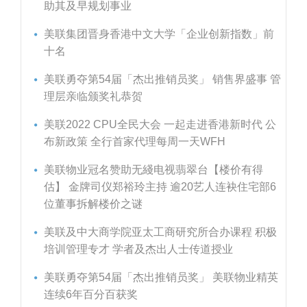
助其及早规划事业
美联集团晋身香港中文大学「企业创新指数」前
十名
美联勇夺第54届「杰出推销员奖」 销售界盛事 管
理层亲临颁奖礼恭贺
美联2022 CPU全民大会 一起走进香港新时代 公
布新政策 全行首家代理每周一天WFH
美联物业冠名赞助无綫电视翡翠台【楼价有得
估】 金牌司仪郑裕玲主持 逾20艺人连袂住宅部6
位董事拆解楼价之谜
美联及中大商学院亚太工商研究所合办课程 积极
培训管理专才 学者及杰出人士传道授业
美联勇夺第54届「杰出推销员奖」 美联物业精英
连续6年百分百获奖