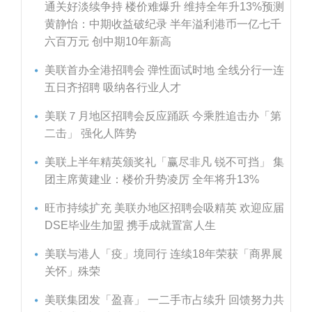
通关好淡续争持 楼价难爆升 维持全年升13%预测
黄静怡：中期收益破纪录 半年溢利港币一亿七千
六百万元 创中期10年新高
美联首办全港招聘会 弹性面试时地 全线分行一连
五日齐招聘 吸纳各行业人才
美联７月地区招聘会反应踊跃 今乘胜追击办「第
二击」 强化人阵势
美联上半年精英颁奖礼「赢尽非凡 锐不可挡」 集
团主席黄建业：楼价升势凌厉 全年将升13%
旺市持续扩充 美联办地区招聘会吸精英 欢迎应届
DSE毕业生加盟 携手成就置富人生
美联与港人「疫」境同行 连续18年荣获「商界展
关怀」殊荣
美联集团发「盈喜」 一二手市占续升 回馈努力共