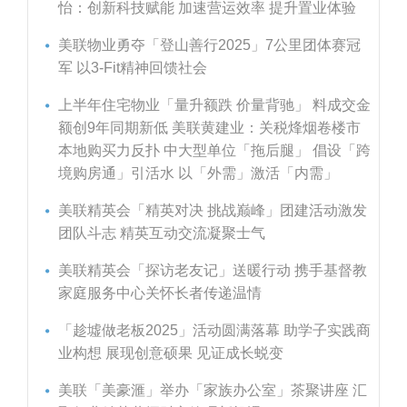
怡：创新科技赋能 加速营运效率 提升置业体验
美联物业勇夺「登山善行2025」7公里团体赛冠
军 以3-Fit精神回馈社会
上半年住宅物业「量升额跌 价量背驰」 料成交金
额创9年同期新低 美联黄建业：关税烽烟卷楼市
本地购买力反扑 中大型单位「拖后腿」 倡设「跨
境购房通」引活水 以「外需」激活「内需」
美联精英会「精英对决 挑战巅峰」团建活动激发
团队斗志 精英互动交流凝聚士气
美联精英会「探访老友记」送暖行动 携手基督教
家庭服务中心关怀长者传递温情
「趁墟做老板2025」活动圆满落幕 助学子实践商
业构想 展现创意硕果 见证成长蜕变
美联「美豪滙」举办「家族办公室」茶聚讲座 汇