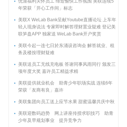
优渥福利关怀员工 缔造愉快工作氛围 美联连续5
年荣获「开心工作间」标志
美联X WeLab Bank呈献Youtube直播论坛 上车年
轻人现身说法 专家即时解答理财置业疑难 登记美
联笋盘APP 独家送 WeLab Bank开户奖赏
美联今起一连七日於东涌设咨询会 解答就业、租
务及楼按理财疑难
美联送员工无线充电板 答谢同事风雨同行 颁发三
项年度大奖 嘉许员工精益求精
美联提供就业机会 助青少年职场实战 连续6年
荣获「友商有良」嘉许
美联集团向员工送上应节水果 甜蜜温馨共庆中秋
美联迎数码趋势 网上讲座传授求职技巧 助青
少年及早规划事业 提升竞争力