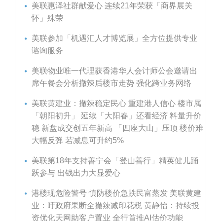
美联惠泽社群献爱心 连续21年荣获「商界展关
怀」殊荣
美联参加「机遇汇人才博览展」全方位提供专业
谘询服务
美联物业唯一代理获香港华人会计师公会邀请出
席午餐会分析撤辣后楼市走势 强化跨业务网络
美联黄建业：撤辣稳定民心 重建港人信心 楼市属
「朝阳初升」 延续「大阳春」还看经济 料量升价
稳 新盘成交创五年新高 「四座大山」压顶 楼价难
大幅反弹 若减息可升约5%
美联第18年支持善宁会「登山善行」精英健儿踊
跃参与 出钱出力大显爱心
港楼现危险警号 慎防楼价急跌民富蒸发 美联黄建
业：吁政府果断全撤辣减印花税 黄静怡：持续投
资优化天网助客户置业 全行首推AI估价功能