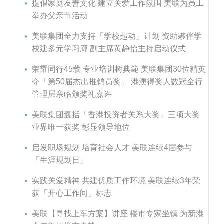
提倡家庭友善文化 建立关爱工作氛围 美联为员工
举办父亲节活动
美联集团全力支持「学校起动」计划 资助夥伴学
校建多元学习廊 副主席黄静怡主持启动仪式
荣耀同行45载 专业培训树典範 美联集团30位精英
夺「第50届杰出推销员奖」 港澳得奖人数冠全行
管理层亲临颁奖礼嘉许
美联集团囊括「香港投资者关系大奖」三项大奖
业界唯一获奖 彰显领导地位
启发职场规划 培育社会人才 美联连续4届参与
「生涯规划日」
实践关爱精神 共建优质工作环境 美联连续3年荣
获「开心工作间」标志
美联【寻找上车方案】讲座 楼市专家坐镇 为新港