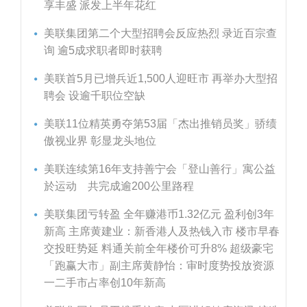
享丰盛 派发上半年花红
美联集团第二个大型招聘会反应热烈 录近百宗查
询 逾5成求职者即时获聘
美联首5月已增兵近1,500人迎旺市 再举办大型招
聘会 设逾千职位空缺
美联11位精英勇夺第53届「杰出推销员奖」骄绩
傲视业界 彰显龙头地位
美联连续第16年支持善宁会「登山善行」寓公益
於运动 共完成逾200公里路程
美联集团亏转盈 全年赚港币1.32亿元 盈利创3年
新高 主席黄建业：新香港人及热钱入市 楼市早春
交投旺势延 料通关前全年楼价可升8% 超级豪宅
「跑赢大市」副主席黄静怡：审时度势投放资源
一二手市占率创10年新高