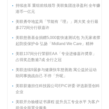
持续改革 重组前线领导 美联集团连录盈利 全年赚
港币一亿元
美联勇夺地监局「节能有『理』」两大奖 全行最
多272间分行获嘉许
美联慈善基金捐赠5,000套快速测试包 为无家者撑
起防疫保护伞 弘扬「Midland We Care」精神
美联137间分行荣获EAA「专业进修嘉许奬章」
占得奖总数逾7成 全行之冠
美联连续9届参与健康快车慈善跑 寓公益於运动
助同事挑战自己 不停「升呢」
美联获邀担任科技园公司EPiC评委 评选新晋创科
企业
美联开办验楼证书课程 提升员工专业水平 为客户
提供全面置业服务