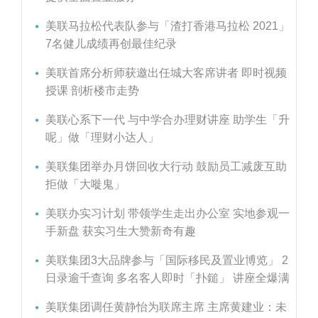
美联马拉松代表队参与「渣打香港马拉松 2021」
7名健儿成绩再创最佳纪录
美联首席分析师获邀出任城大客席讲者 即时视频
授课 剖析楼市走势
美联心系下一代 与中学合办理财讲座 助学生「升
呢」做「理财小达人」
美联集团举办月饼回收大行动 鼓励员工减废互助
拒做「大嘥鬼」
美联办实习计划 带领学生走出办公室 实地参观一
手新盘 获实习生大赞新奇有趣
美联集团3大品牌参与「国际移民及置业博览」 2
日录逾千查询 多名客人即时「扑鎚」 讲座全爆满
美联集团调任黄静怡为联席主席 主席黄建业：未