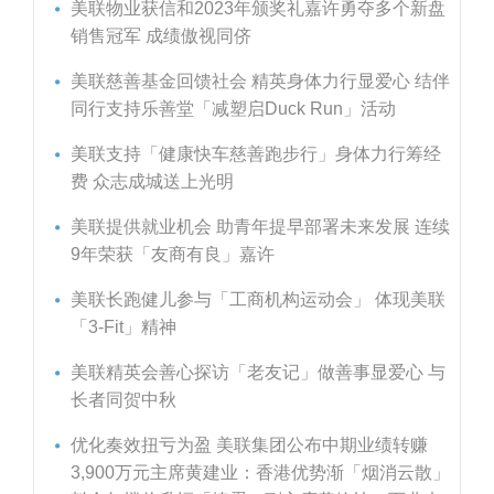
美联物业获信和2023年颁奖礼嘉许勇夺多个新盘
销售冠军 成绩傲视同侪
美联慈善基金回馈社会 精英身体力行显爱心 结伴
同行支持乐善堂「减塑启Duck Run」活动
美联支持「健康快车慈善跑步行」身体力行筹经
费 众志成城送上光明
美联提供就业机会 助青年提早部署未来发展 连续
9年荣获「友商有良」嘉许
美联长跑健儿参与「工商机构运动会」 体现美联
「3-Fit」精神
美联精英会善心探访「老友记」做善事显爱心 与
长者同贺中秋
优化奏效扭亏为盈 美联集团公布中期业绩转赚
3,900万元主席黄建业：香港优势渐「烟消云散」