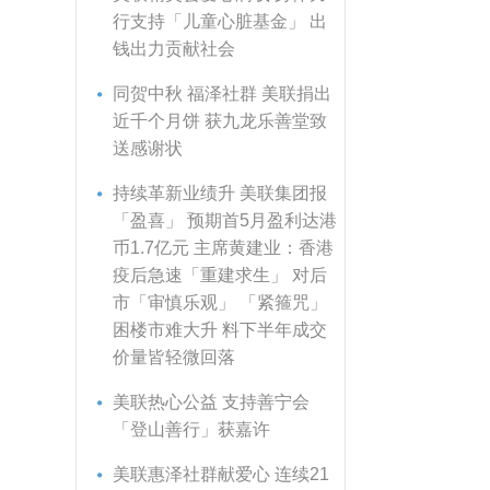
行支持「儿童心脏基金」 出
钱出力贡献社会
同贺中秋 福泽社群 美联捐出
近千个月饼 获九龙乐善堂致
送感谢状
持续革新业绩升 美联集团报
「盈喜」 预期首5月盈利达港
币1.7亿元 主席黄建业：香港
疫后急速「重建求生」 对后
市「审慎乐观」 「紧箍咒」
困楼市难大升 料下半年成交
价量皆轻微回落
美联热心公益 支持善宁会
「登山善行」获嘉许
美联惠泽社群献爱心 连续21