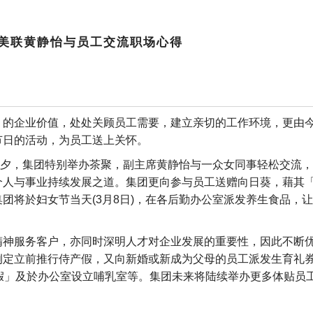
节茶聚 美联黄静怡与员工交流职场心得
ring) 的企业价值，处处关顾员工需要，建立亲切的工作环境，更由
过不同节日的活动，为员工送上关怀。
节前夕，集团特别举办茶聚，副主席黄静怡与一众女同事轻松交流
个人与事业持续发展之道。集团更向参与员工送赠向日葵，藉其
团将於妇女节当天(3月8日)，在各后勤办公室派发养生食品，
精神服务客户，亦同时深明人才对企业发展的重要性，因此不断
例定立前推行侍产假，又向新婚或新成为父母的员工派发生育礼
假」及於办公室设立哺乳室等。集团未来将陆续举办更多体贴员