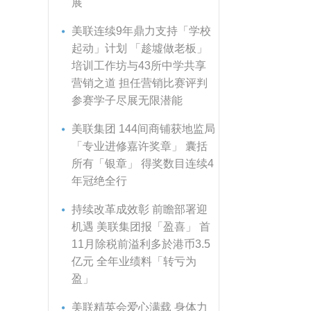
展
美联连续9年鼎力支持「学校
起动」计划 「趁墟做老板」
培训工作坊与43所中学共享
营销之道 担任营销比赛评判
参赛学子尽展无限潜能
美联集团 144间商铺获地监局
「专业进修嘉许奖章」 囊括
所有「银章」 得奖数目连续4
年冠绝全行
持续改革成效彰 前瞻部署迎
机遇 美联集团报「盈喜」 首
11月除税前溢利多於港币3.5
亿元 全年业绩料「转亏为
盈」
美联精英会爱心满载 身体力