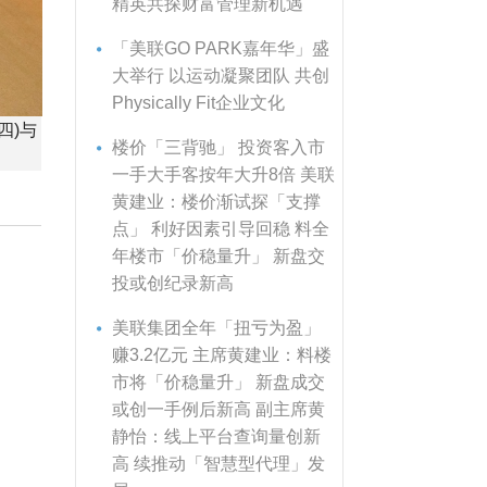
精英共探财富管理新机遇
「美联GO PARK嘉年华」盛
大举行 以运动凝聚团队 共创
Physically Fit企业文化
四)与
楼价「三背驰」 投资客入市
一手大手客按年大升8倍 美联
黄建业：楼价渐试探「支撑
点」 利好因素引导回稳 料全
年楼市「价稳量升」 新盘交
投或创纪录新高
美联集团全年「扭亏为盈」
赚3.2亿元 主席黄建业：料楼
市将「价稳量升」 新盘成交
或创一手例后新高 副主席黄
静怡：线上平台查询量创新
高 续推动「智慧型代理」发