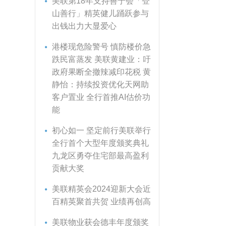
美联第18年支持善宁会「登
山善行」精英健儿踊跃参与
出钱出力大显爱心
港楼现危险警号 慎防楼价急
跌民富蒸发 美联黄建业：吁
政府果断全撤辣减印花税 黄
静怡：持续投资优化天网助
客户置业 全行首推AI估价功
能
初心如一 坚定前行美联举行
全行首个大型年度颁奖典礼
九龙区勇夺住宅部最高盈利
贡献大奖
美联精英会2024迎新大会近
百精英聚首共贺 业绩再创高
美联物业获会德丰年度颁奖