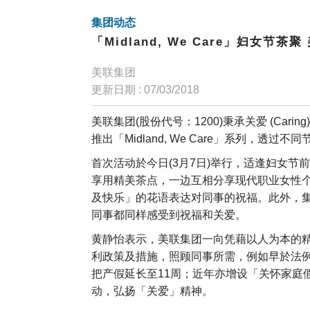
集团动态
「Midland, We Care」妇女
美联集团
更新日期 : 07/03/2018
美联集团(股份代号：1200)秉承关爱 (Ca
推出「Midland, We Care」系列，透
首次活动於今日(3月7日)举行，适逢妇女
享用精美茶点，一边互相分享现代职业女性
及快乐」的花语表达对同事的祝福。此外，集
同事都同样感受到祝福和关爱。
黄静怡表示，美联集团一向凭藉以人为本的
利政策及措施，照顾同事所需，例如早於法
把产假延长至11周；近年亦增设「关怀家庭
动，弘扬「关爱」精神。