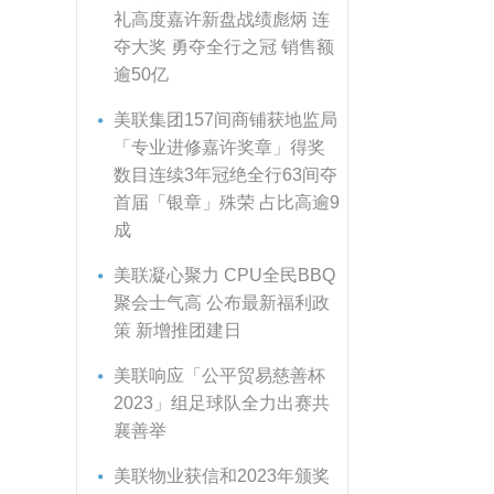
礼高度嘉许新盘战绩彪炳 连
夺大奖 勇夺全行之冠 销售额
逾50亿
美联集团157间商铺获地监局
「专业进修嘉许奖章」得奖
数目连续3年冠绝全行63间夺
首届「银章」殊荣 占比高逾9
成
美联凝心聚力 CPU全民BBQ
聚会士气高 公布最新福利政
策 新增推团建日
美联响应「公平贸易慈善杯
2023」组足球队全力出赛共
襄善举
美联物业获信和2023年颁奖