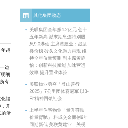
其他集团动态
美联集团全年赚4.2亿元 创十
五年新高 派末期息连特别股
息9.0港仙 主席黄建业：战乱
今年起
楼价稳 砖头文化魅力再现 维
持全年价量预测 副主席黄静
怡：创新科技赋能 加速营运
，一边
效率 提升置业体验
「明朗
让所有
美联物业勇夺「登山善行
2025」7公里团体赛冠军 以3-
Fit精神回馈社会
优化福
券，并
上半年住宅物业「量升额跌
工的活
价量背驰」 料成交金额创9年
同期新低 美联黄建业：关税