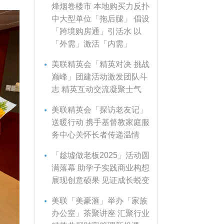
烽烟卷楼市 本地购买力反扑
中大型单位「拖后腿」 倡设
「跨境购房通」引活水 以
「外需」激活「内需」
美联精英会「精英对决 挑战
巅峰」团建活动激发团队斗
志 精英互动交流凝聚士气
美联精英会「探访老友记」
送暖行动 携手基督教家庭服
务中心关怀长者传递温情
「趁墟做老板2025」活动圆
满落幕 助学子实践商业构想
展现创意硕果 见证成长蜕变
美联「美豪滙」举办「家族
办公室」茶聚讲座 汇聚行业