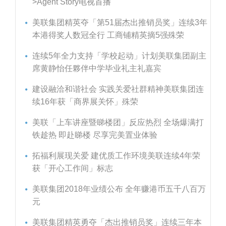
>Agent Story电视首播
美联集团精英夺「第51届杰出推销员奖」连续3年
本港得奖人数冠全行 工商铺精英摘5强殊荣
连续5年全力支持「学校起动」计划美联集团副主
席黄静怡任夥伴中学毕业礼主礼嘉宾
建设融洽和谐社会 实践关爱社群精神美联集团连
续16年获「商界展关怀」殊荣
美联「上车讲座暨睇楼团」反应热烈 全场爆满打
铁趁热 即赴睇楼 尽享完美置业体验
拓福利展现关爱 建优质工作环境美联连续4年荣
获「开心工作间」标志
美联集团2018年业绩公布 全年赚港币五千八百万
元
美联集团精英勇夺「杰出推销员奖」连续三年本