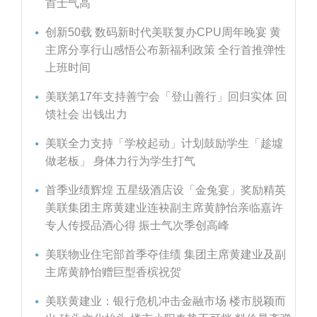
首士气高
创新50载 数码新时代美联复办CPU周年晚宴 黄
主席分享行山感悟公布新福利政策 全行首推弹性
上班时间
美联第17年支持善宁会「登山善行」回归实体 回
馈社会 出钱出力
美联全力支持「学校起动」计划鼓励学生「趁墟
做老板」 身体力行为学生打气
首季业绩辉煌 五星级酒店设「金兔宴」奖励精英
美联集团主席黄建业连袂副主席黄静怡亲临嘉许
专人传授品酒心得 振士气次季创高峰
美联物业住宅部首季夺佳绩 集团主席黄建业及副
主席黄静怡赠巨型香槟祝贺
美联黄建业：银行危机冲击金融市场 楼市脱颖而