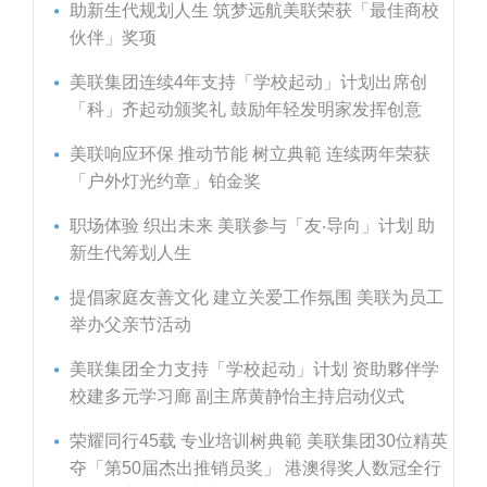
助新生代规划人生 筑梦远航美联荣获「最佳商校
伙伴」奖项
美联集团连续4年支持「学校起动」计划出席创
「科」齐起动颁奖礼 鼓励年轻发明家发挥创意
美联响应环保 推动节能 树立典範 连续两年荣获
「户外灯光约章」铂金奖
职场体验 织出未来 美联参与「友‧导向」计划 助
新生代筹划人生
提倡家庭友善文化 建立关爱工作氛围 美联为员工
举办父亲节活动
美联集团全力支持「学校起动」计划 资助夥伴学
校建多元学习廊 副主席黄静怡主持启动仪式
荣耀同行45载 专业培训树典範 美联集团30位精英
夺「第50届杰出推销员奖」 港澳得奖人数冠全行