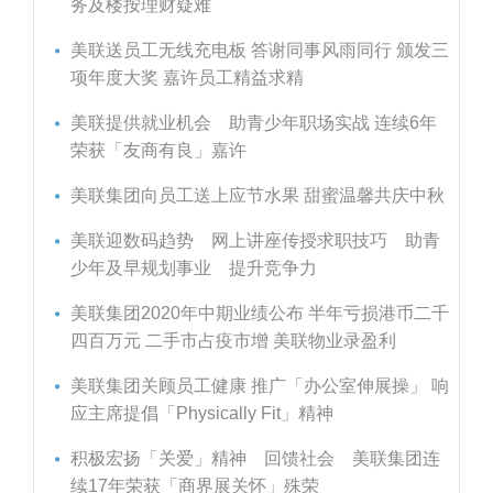
务及楼按理财疑难
美联送员工无线充电板 答谢同事风雨同行 颁发三
项年度大奖 嘉许员工精益求精
美联提供就业机会 助青少年职场实战 连续6年
荣获「友商有良」嘉许
美联集团向员工送上应节水果 甜蜜温馨共庆中秋
美联迎数码趋势 网上讲座传授求职技巧 助青
少年及早规划事业 提升竞争力
美联集团2020年中期业绩公布 半年亏损港币二千
四百万元 二手市占疫市增 美联物业录盈利
美联集团关顾员工健康 推广「办公室伸展操」 响
应主席提倡「Physically Fit」精神
积极宏扬「关爱」精神 回馈社会 美联集团连
续17年荣获「商界展关怀」殊荣