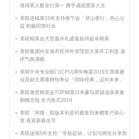
港得奖人数全行第一 携手成就置富人生
美联连续第15年支持善宁会「登山善行」热心公
益 积极回馈社会
美联精英会大型嘉许礼盛宴款待超卓精英
美联集团向全港市民拜年管理层大派开工利是 喜
庆气氛满载
美联中央专业部门(CPU)周年晚宴2019主席黄建
业及副主席黄静怡率众「回味经典，迈向未来」
美联激赏精英会TOP精英日本豪玩星级温泉美食
购物充电 全力抢尽2019
美联「阿搜」双版本利是封载誉归来赠客户表心
意 喜迎新春佳节
美联连续5年支持「学校起动」计划与师生分享营