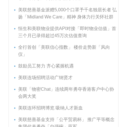
美联慈善基金派赠5,000个口罩予千名独居长者 弘
扬「Midland We Care」精神 身体力行关怀社群
恒生和美联物业提供API对接「即时物业估值」首
三个月已录得超过45万次估值查询
全行首创「美联信心指数」 楼价走势新「风向
仪」
鼓励员工努力 齐心紧握机遇
美联连场招聘活动广纳贤才
美联「物密Chat」连续两年勇夺香港客户中心协
会两大奖
美联连环招聘博览 吸纳人才新血
美联慈善基金支持「公平贸易杯」 推广平等概念
集团代表勇夺「自强碗」亚军