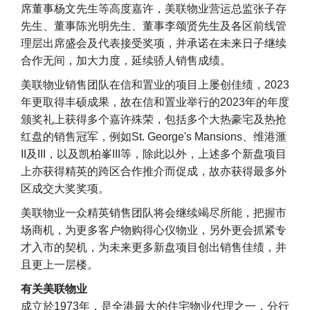
席董事杨文先生等高度嘉许，美联物业营运总监张子存
先生、董事陈光明先生、董事李颂贤先生及各区前线管
理层出席盛会及代表接受奖项，并承诺在未来日子继续
合作无间，加大力度，延续骄人销售成绩。
美联物业销售团队在信和置业的项目上屡创佳绩，2023
年更取得丰硕成果，故在信和置业举行的2023年的年度
颁奖礼上获得多个嘉许殊荣，包括多个大热豪宅及热抢
红盘的销售冠军，例如St. George's Mansions、维港滙
II及III，以及凯柏峯III等，除此以外，上述多个新盘项目
上亦获得精英的跨区合作推介而促成，故亦获得最多外
区成交大奖奖项。
美联物业一众精英销售团队将会继续竭尽所能，把握市
场商机，为更多客户物购得心仪物业，另外更会抓紧专
才入市的契机，为未来更多新盘项目创出销售佳绩，并
且更上一层楼。
有关美联物业
成立於1973年，是全港最大的住宅物业代理之一，分行