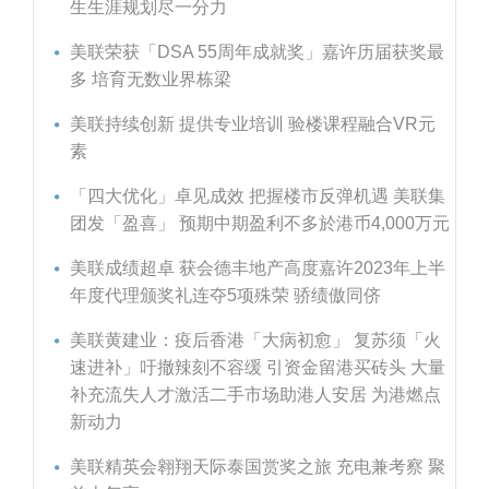
生生涯规划尽一分力
美联荣获「DSA 55周年成就奖」嘉许历届获奖最
多 培育无数业界栋梁
美联持续创新 提供专业培训 验楼课程融合VR元
素
「四大优化」卓见成效 把握楼市反弹机遇 美联集
团发「盈喜」 预期中期盈利不多於港币4,000万元
美联成绩超卓 获会德丰地产高度嘉许2023年上半
年度代理颁奖礼连夺5项殊荣 骄绩傲同侪
美联黄建业：疫后香港「大病初愈」 复苏须「火
速进补」吁撤辣刻不容缓 引资金留港买砖头 大量
补充流失人才激活二手市场助港人安居 为港燃点
新动力
美联精英会翱翔天际泰国赏奖之旅 充电兼考察 聚