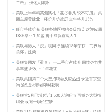
二击」 强化人阵势
美联上半年精英颁奖礼「赢尽非凡 锐不可挡」 集
团主席黄建业：楼价升势凌厉 全年将升13%
旺市持续扩充 美联办地区招聘会吸精英 欢迎应届
DSE毕业生加盟 携手成就置富人生
美联与港人「疫」境同行 连续18年荣获「商界展
关怀」殊荣
美联集团发「盈喜」 一二手市占续升 回馈努力共
享丰盛 派发上半年花红
美联集团第二个大型招聘会反应热烈 录近百宗查
询 逾5成求职者即时获聘
美联首5月已增兵近1,500人迎旺市 再举办大型招
聘会 设逾千职位空缺
美联11位精英勇夺第53届「杰出推销员奖」骄绩