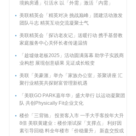
境购房通」引活水 以「外需」激活「内需」
美联精英会「精英对决 挑战巅峰」团建活动激发
团队斗志 精英互动交流凝聚士气
美联精英会「探访老友记」送暖行动 携手基督教
家庭服务中心关怀长者传递温情
「趁墟做老板2025」活动圆满落幕 助学子实践商
业构想 展现创意硕果 见证成长蜕变
美联「美豪滙」举办「家族办公室」茶聚讲座 汇
聚行业精英共探财富管理新机遇
「美联GO PARK嘉年华」盛大举行 以运动凝聚团
队 共创Physically Fit企业文化
楼价「三背驰」 投资客入市 一手大手客按年大升
8倍 美联黄建业：楼价渐试探「支撑点」 利好因
素引导回稳 料全年楼市「价稳量升」 新盘交投或