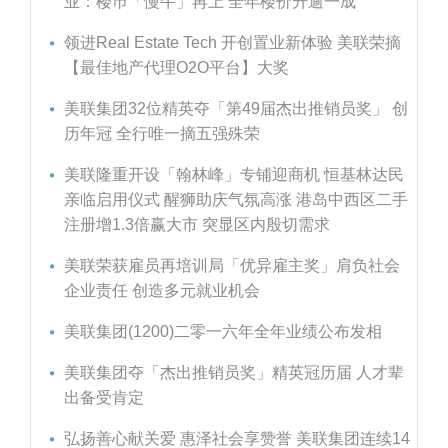
业：楼巿「慢牛」再上 全年楼价升逾一成
领进Real Estate Tech 开创置业新体验 美联荣摘
【最佳地产代理O2O平台】大奖
美联集团32位精英夺「第49届杰出推销员奖」 创
历年冠 全行唯一摘五强殊荣
美联隆重开设「翰林峰」专铺迎商机 恒基林达民
亲临启用仪式 醒狮助庆气氛高涨 港岛中西区二手
注册增1.3倍赢大市 突显区内殷切需求
美联荣获雇员再培训局「优异雇主奖」肩负社会
企业责任 创造多元就业机会
美联集团(1200)二零一六年全年业绩公布发相
美联集团夺「杰出推销员奖」精英冠历届 人才辈
出备受肯定
弘扬善心献关爱 惠泽社会享赞誉 美联集团连续14