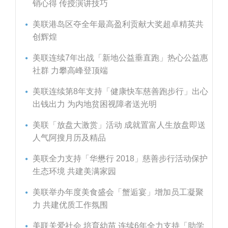
销心得 传授演讲技巧
美联港岛区夺全年最高盈利贡献大奖超卓精英共
创辉煌
美联连续7年出战「新地公益垂直跑」热心公益惠
社群 力攀高峰登顶端
美联连续第8年支持「健康快车慈善跑步行」出心
出钱出力 为内地贫困视障者送光明
美联「放盘大激赏」活动 成就置富人生放盘即送
人气阿搜月历及精品
美联全力支持「华懋行 2018」慈善步行活动保护
生态环境 共建美满家园
美联举办年度美食盛会「蟹逅宴」增加员工凝聚
力 共建优质工作氛围
美联关爱社会 培育幼苗 连续6年全力支持「助学