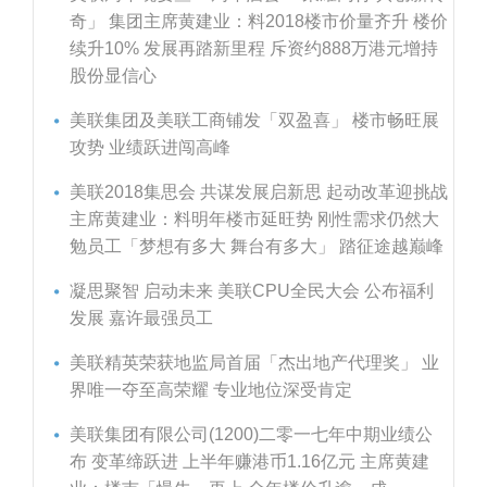
奇」 集团主席黄建业：料2018楼市价量齐升 楼价
续升10% 发展再踏新里程 斥资约888万港元增持
股份显信心
美联集团及美联工商铺发「双盈喜」 楼市畅旺展
攻势 业绩跃进闯高峰
美联2018集思会 共谋发展启新思 起动改革迎挑战
主席黄建业：料明年楼市延旺势 刚性需求仍然大
勉员工「梦想有多大 舞台有多大」 踏征途越巅峰
凝思聚智 启动未来 美联CPU全民大会 公布福利
发展 嘉许最强员工
美联精英荣获地监局首届「杰出地产代理奖」 业
界唯一夺至高荣耀 专业地位深受肯定
美联集团有限公司(1200)二零一七年中期业绩公
布 变革缔跃进 上半年赚港币1.16亿元 主席黄建