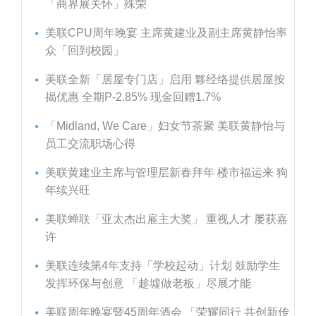
「商界展关怀」殊荣
美联CPU周年晚宴 主席黄建业及副主席黄静怡率
众「回到校园」
美联全新「居屋专门店」启用 夥经络提供居屋按
揭优惠 全期P-2.85% 现金回赠1.7%
「Midland, We Care」妇女节茶聚 美联黄静怡与
员工交流职场心得
美联黄建业主席与管理层新春拜年 楼市福运来 狗
年续兴旺
美联蝉联「亚太杰出雇主大奖」 重视人才 屡获嘉
许
美联连续第4年支持「学校起动」计划 鼓励学生
发挥环保与创意 「趁墟做老板」尽展才能
美联周年晚宴暨45周年酒会 「荣耀同行 共创新传