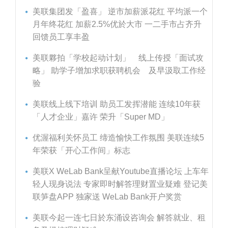
美联集团发「盈喜」 逆市加薪派花红 平均派一个
月年终花红 加薪2.5%优於大市 一二手市占齐升
回馈员工享丰盈
美联夥拍「学校起动计划」 线上传授「面试攻
略」 助学子增加求职获聘机会 及早汲取工作经
验
美联线上线下培训 助员工发挥潜能 连续10年获
「人才企业」嘉许 荣升「Super MD」
优渥福利关怀员工 缔造愉快工作氛围 美联连续5
年荣获「开心工作间」标志
美联X WeLab Bank呈献Youtube直播论坛 上车年
轻人现身说法 专家即时解答理财置业疑难 登记美
联笋盘APP 独家送 WeLab Bank开户奖赏
美联今起一连七日於东涌设咨询会 解答就业、租