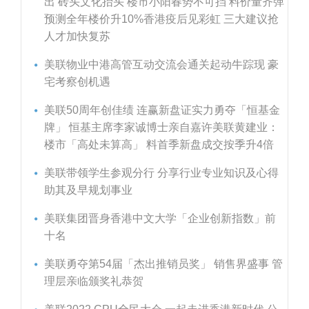
出 砖头文化抬头 楼市小阳春势不可挡 料价量齐弹
预测全年楼价升10%香港疫后见彩虹 三大建议抢
人才加快复苏
美联物业中港高管互动交流会通关起动牛踪现 豪
宅考察创机遇
美联50周年创佳绩 连赢新盘证实力勇夺「恒基金
牌」 恒基主席李家诚博士亲自嘉许美联黄建业：
楼市「高处未算高」 料首季新盘成交按季升4倍
美联带领学生参观分行 分享行业专业知识及心得
助其及早规划事业
美联集团晋身香港中文大学「企业创新指数」前
十名
美联勇夺第54届「杰出推销员奖」 销售界盛事 管
理层亲临颁奖礼恭贺