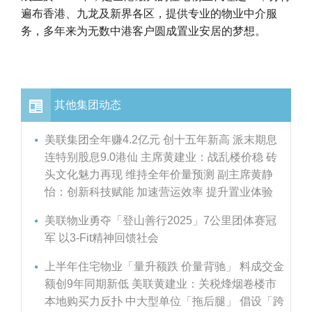
遍布香港、九龙及新界各区，提供专业的物业中介服
务，多年来为无数中港客户圆成置业安居的梦想。
其他集团动态
美联集团全年赚4.2亿元 创十五年新高 派末期息
连特别股息9.0港仙 主席黄建业：战乱楼价稳 砖
头文化魅力再现 维持全年价量预测 副主席黄静
怡：创新科技赋能 加速营运效率 提升置业体验
美联物业勇夺「登山善行2025」7公里团体赛冠
军 以3-Fit精神回馈社会
上半年住宅物业「量升额跌 价量背驰」 料成交金
额创9年同期新低 美联黄建业：关税烽烟卷楼市
本地购买力反扑 中大型单位「拖后腿」 倡设「跨