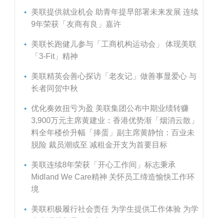
美联提供就业机会 助青年提早部署未来发展 连续
9年荣获「友商有良」嘉许
美联长跑健儿参与「工商机构运动会」 体现美联
「3-Fit」精神
美联精英会善心探访「老友记」做善事显爱心 与
长者同贺中秋
优化奏效扭亏为盈 美联集团公布中期业绩转赚
3,900万元主席黄建业：香港优势渐「烟消云散」
料全年楼价升幅「捧蛋」副主席黄静怡：百业未
脱险 裁员潮或至 减租金开支为首要目标
美联连续8年荣获「开心工作间」标志秉承
Midland We Care精神 关怀员工缔造愉快工作环
境
美联积极履行社会责任 为学生提供工作体验 为学