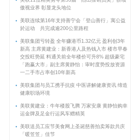
傲视业界 彰显龙头地位
美联连续第16年支持善宁会「登山善行」寓公益
於运动 共完成逾200公里路程
美联集团亏转盈 全年赚港币1.32亿元 盈利创3年
新高 主席黄建业：新香港人及热钱入市 楼市早春
交投旺势延 料通关前全年楼价可升8% 超级豪宅
「跑赢大市」副主席黄静怡：审时度势投放资源
一二手市占率创10年新高
美联集团与员工携手抗疫 中医讲解健康资讯 缔造
健康职场环境
美联黄建业：牛年楼股飞腾 万家安康 黄静怡购幸
运金牌及足金行运风车赠精英
美联送员工应节美食网上圣诞慈善拍卖筹款共庆
「暖笠笠」佳节