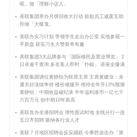
呢」做「理财小达人」
美联集团举办月饼回收大行动 鼓励员工减废互助
拒做「大嘥鬼」
美联办实习计划 带领学生走出办公室 实地参观一
手新盘 获实习生大赞新奇有趣
美联集团3大品牌参与「国际移民及置业博览」 2
日录逾千查询 多名客人即时「扑鎚」 讲座全爆满
美联集团调任黄静怡为联席主席 主席黄建业：未
通关好淡续争持 楼价难爆升 维持全年升13%预测
黄静怡：中期收益破纪录 半年溢利港币一亿七千
六百万元 创中期10年新高
美联首办全港招聘会 弹性面试时地 全线分行一连
五日齐招聘 吸纳各行业人才
美联７月地区招聘会反应踊跃 今乘胜追击办「第