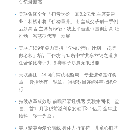
创纪录新高
美联集团全年「扭亏为盈」赚3.2亿元 主席黄建
业：料楼市将「价稳量升」 新盘成交或创一手例
后新高 副主席黄静怡：线上平台查询量创新高 续
推动「智慧型代理」发展
美联连续9年鼎力支持「学校起动」计划 「趁墟
做老板」培训工作坊与43所中学共享营销之道 担
任营销比赛评判 参赛学子尽展无限潜能
美联集团 144间商铺获地监局「专业进修嘉许奖
章」 囊括所有「银章」 得奖数目连续4年冠绝全
行
持续改革成效彰 前瞻部署迎机遇 美联集团报「盈
喜」 首11月除税前溢利多於港币3.5亿元 全年业
绩料「转亏为盈」
美联精英会爱心满载 身体力行支持「儿童心脏基