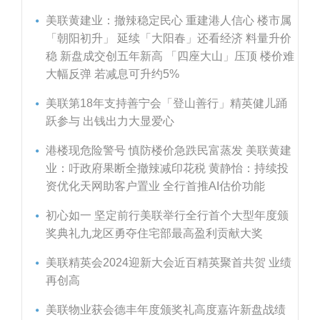
美联黄建业：撤辣稳定民心 重建港人信心 楼市属
「朝阳初升」 延续「大阳春」还看经济 料量升价
稳 新盘成交创五年新高 「四座大山」压顶 楼价难
大幅反弹 若减息可升约5%
美联第18年支持善宁会「登山善行」精英健儿踊
跃参与 出钱出力大显爱心
港楼现危险警号 慎防楼价急跌民富蒸发 美联黄建
业：吁政府果断全撤辣减印花税 黄静怡：持续投
资优化天网助客户置业 全行首推AI估价功能
初心如一 坚定前行美联举行全行首个大型年度颁
奖典礼九龙区勇夺住宅部最高盈利贡献大奖
美联精英会2024迎新大会近百精英聚首共贺 业绩
再创高
美联物业获会德丰年度颁奖礼高度嘉许新盘战绩