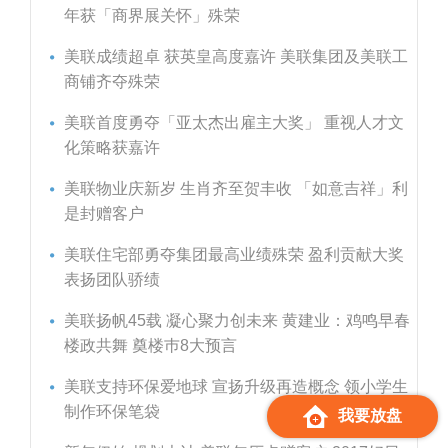
年获「商界展关怀」殊荣
美联成绩超卓 获英皇高度嘉许 美联集团及美联工
商铺齐夺殊荣
美联首度勇夺「亚太杰出雇主大奖」 重视人才文
化策略获嘉许
美联物业庆新岁 生肖齐至贺丰收 「如意吉祥」利
是封赠客户
美联住宅部勇夺集团最高业绩殊荣 盈利贡献大奖
表扬团队骄绩
美联扬帆45载 凝心聚力创未来 黄建业：鸡鸣早春
楼政共舞 奠楼巿8大预言
美联支持环保爱地球 宣扬升级再造概念 领小学生
制作环保笔袋
我要放盘