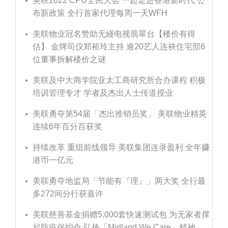
美联2022 CPU全民大会 一起走进香港新时代 公
布新政策 全行首家代理每周一天WFH
美联物业冠名赞助无綫电视翡翠台【楼价有得
估】 金牌司仪郑裕玲主持 逾20艺人连袂住宅部6
位董事拆解楼价之谜
美联及中大商学院亚太工商研究所合办课程 积极
培训管理专才 学者及杰出人士传道授业
美联勇夺第54届「杰出推销员奖」 美联物业精英
连续6年百分百获奖
持续改革 重组前线领导 美联集团连录盈利 全年赚
港币一亿元
美联勇夺地监局「节能有『理』」两大奖 全行最
多272间分行获嘉许
美联慈善基金捐赠5,000套快速测试包 为无家者撑
起防疫保护伞 弘扬「Midland We Care」精神