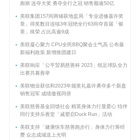
彪炳 连夺大奖 勇夺全行之冠 销售额逾50亿
美联集团157间商铺获地监局「专业进修嘉许奖
章」得奖数目连续3年冠绝全行63间夺首届「银
章」殊荣 占比高逾9成
美联凝心聚力 CPU全民BBQ聚会士气高 公布最
新福利政策 新增推团建日
美联响应「公平贸易慈善杯 2023」组足球队全力
出赛共襄善举
美联物业获信和2023年颁奖礼嘉许勇夺多个新盘
销售冠军 成绩傲视同侪
美联慈善基金回馈社会 精英身体力行显爱心 结伴
同行支持乐善堂「减塑启Duck Run」活动
美联支持「健康快车慈善跑步行」身体力行筹经
费 众志成城送上光明