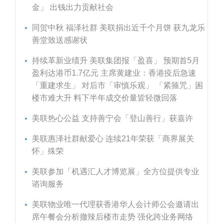
金」 出钱出力贡献社会
同贺中秋 福泽社群 美联捐出近千个月饼 获九龙乐
善堂致送感谢状
持续革新业绩升 美联集团报「盈喜」 预期首5月
盈利达港币1.7亿元 主席黄建业：香港疫后急速
「重建求生」 对后市「审慎乐观」 「紧箍咒」困
楼市难大升 料下半年成交价量皆轻微回落
美联热心公益 支持善宁会「登山善行」获嘉许
美联惠泽社群献爱心 连续21年荣获「商界展关
怀」殊荣
美联参加「机遇汇人才博览展」全方位提供专业
谘询服务
美联物业唯一代理获香港华人会计师公会邀请出
席午餐会分析撤辣后楼市走势 强化跨业务网络